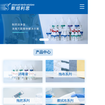
T
o
g
g
l
e
n
a
v
i
产品中心
g
a
t
i
o
消毒液
拖布系列
n
拖把系列
擦拭布系列