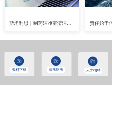
斯坦利思｜制药洁净室清洁系列产品：无尘擦拭布的使用教程
法规指南
资料下载
人才招聘
联系人：
钱小姐 
0571-87131332
林经理 
15306525856
邮箱：
binlin@sterist.cn
地址：
杭州市拱墅区费家塘路588号9号楼2楼  