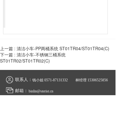
上一篇 :
清洁小车-PP两桶系统 ST01TR04/ST01TR04(C)
下一篇 :
清洁小车-不锈钢三桶系统
ST01TR02/ST01TR02(C)
联系人：
钱小姐 
0571-87131332
林经理 
15306525856
邮箱：
binlin@sterist.cn
地址：
杭州市拱墅区费家塘路588号9号楼2楼  
公众号二维码  