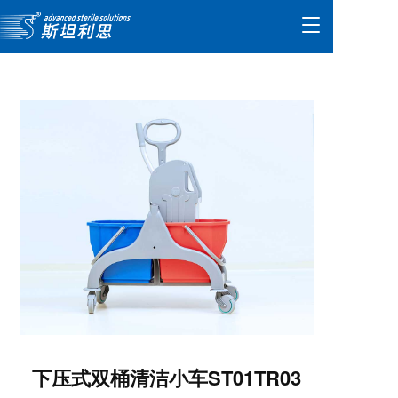
T
o
g
g
l
e
n
a
v
i
g
a
t
i
o
n
下压式双桶清洁小车ST01TR03