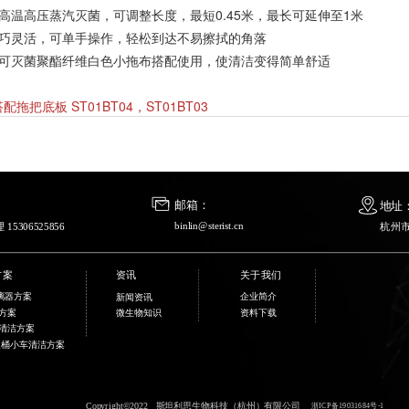
高温高压蒸汽灭菌，可调整长度，最短0.45米，最长可延伸至1米
巧灵活，可单手操作，轻松到达不易擦拭的角落
可灭菌聚酯纤维白色小拖布搭配使用，使清洁变得简单舒适
拖把底板 ST01BT04，ST01BT03
邮箱：    
地址：
binlin@sterist.cn
15306525856
杭州市
方案
资讯
关于我们
离器方案
企业简介
新闻资讯
方案
资料下载
微生物知识
清洁方案
三桶小车清洁方案
Copyright©2022   斯坦利思生物科技（杭州）有限公司 
浙ICP备19031684号-1 