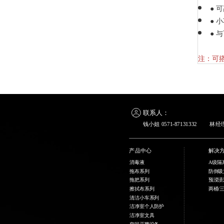
●
可
●
小
●
与
注：可搭配
联系人：
钱小姐 0571-87131332
林经理 
产品中心
解决
消毒液
A级隔
拖布系列
防倒吸
拖把系列
预浸渍
擦拭布系列
两桶/
清洁小车系列
洁净室个人防护
洁净室文具