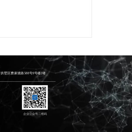
 
拱墅区费家塘路588号9号楼2楼
企业公众号二维码