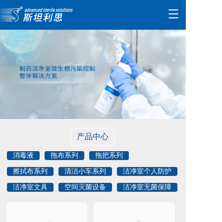
T
o
g
g
l
e
n
a
v
i
g
a
t
产品中心
i
o
消毒液
拖布系列
拖把系列
n
擦拭布系列
清洁小车系列
洁净室个人防护
洁净室文具
空间灭菌设备
洁净室无菌保障