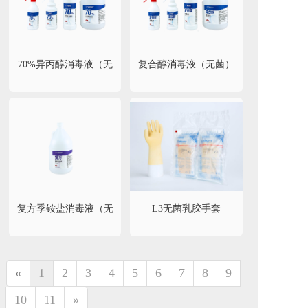
70%异丙醇消毒液（无
复合醇消毒液（无菌）
菌）
复方季铵盐消毒液（无
L3无菌乳胶手套
菌）
«
1
2
3
4
5
6
7
8
9
10
11
»