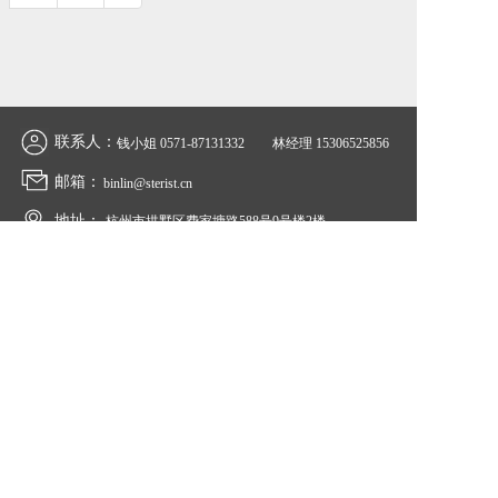
联系人：
钱小姐 
0571-87131332
林经理 
15306525856
邮箱：
binlin@sterist.cn
地址：
杭州市拱墅区费家塘路588号9号楼2楼  
公众号二维码  
Copyright©2022   斯坦利思生物科技（杭州）有限公司 
浙ICP备19031684号-1 
免责声明：本站部分资讯来源于网络，如有侵权请及时联系客服，我们将尽快处理